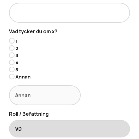
Vad tycker du om x?
1
2
3
4
5
Annan
Roll / Befattning