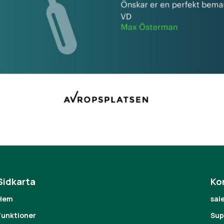
Sidkarta
Ko
Hem
sal
Funktioner
Sup