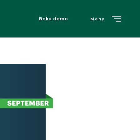
Boka demo
Meny