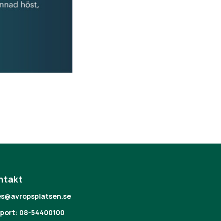
ntakt
es@avropsplatsen.se
port: 08-54400100